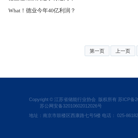
What！德业今年40亿利润？
第一页
上一页
Copyright © 江苏省储能行业协会 版权所有
苏ICP备20
苏公网安备32010602012026号
地址：南京市鼓楼区西康路七号5楼 电话： 025-86182809