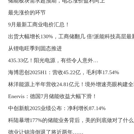
储能板块需求超预期，电芯涨价盈利向上
最先涨价的环节
9月最新工商业电价汇总！
出货大幅增长130%，工商储翻几 倍!派能科技高层最
从锂电旺季到固态推进
435.33亿！阳光电源，有些令人意外…
海博思创2025H1：营收45.22亿，毛利率17.54%
林洋能源上半年营收24.81亿元！境外增速亮眼构建
Enervis：德国7月储能收益大幅下滑！
中创新航2025业绩公布：净利增长87.14%
科陆暴增177%的储能业务背后，美的到底做对了什
德业让锦浪倒退了将近两年……