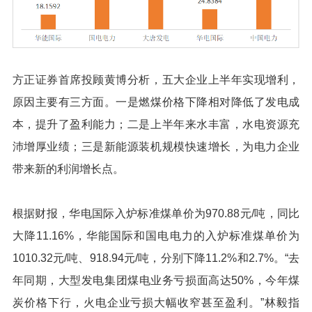
方正证券首席投顾黄博分析，五大企业上半年实现增利，
原因主要有三方面。一是燃煤价格下降相对降低了发电成
本，提升了盈利能力；二是上半年来水丰富，水电资源充
沛增厚业绩；三是新能源装机规模快速增长，为电力企业
带来新的利润增长点。
根据财报，华电国际入炉标准煤单价为970.88元/吨，同比
大降11.16%，华能国际和国电电力的入炉标准煤单价为
1010.32元/吨、918.94元/吨，分别下降11.2%和2.7%。“去
年同期，大型发电集团煤电业务亏损面高达50%，今年煤
炭价格下行，火电企业亏损大幅收窄甚至盈利。”林毅指