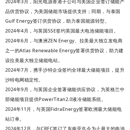
2024
年
3
月，阳光电源香港子公司与美国企业签订储能产
品供货协议，为美国储能市场提供支持；同期，与泰国
Gulf Energy
签订供货协议，助力泰国能源转型。
2024
年
4
月，与英国
SSE
签约英国最大电池储能项目。
2024
年
6
月，与澳洲
ZEN Energy
、拉美最大独立发电商
之一的
Atlas Renewable Energy
签署供货协议，助力建
设拉美最大独立储能电站。
2024
年
7
月，携手沙特企业签约全球最大储能项目，提升
沙特电网稳定性。
2024
年
9
月，与英国企业签署储能供应协议，为英格兰中
部储能项目提供
PowerTitan2.0
液冷储能系统。
2024
年
11
月，与英国
FidraEnergy
签署欧洲最大储能电
站订单。
2024
年
12
月，与
CREC
签订了东南亚迄今为止最大的电池