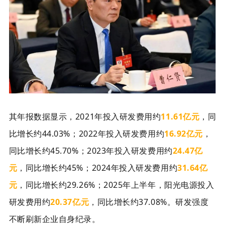
其年报数据显示，
2021
年投入研发费用约
11.61
亿元
，同
比增长约
44.03%
；
2022
年投入研发费用约
16.92
亿元
，
同比
增长
约
45.70%
；
2023
年投入研发费用约
24.47
亿
元
，同比增长约
45%
；
2024
年投入研发费用约
31.64
亿
元
，同比增长
约
29.26%
；
2025
年上半年，阳光电源投入
研发费用约
20.37
亿元
，
同比增长
约
37.08
%
。研发强度
不断刷新企业自身纪录。