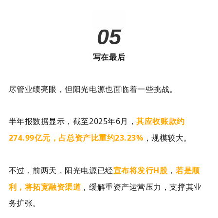
0
5
写在最后
尽管业绩亮眼，但阳光电源也面临着一些挑战。
半年报数据显示，截至
2025
年
6
月，
其应收账款约
274.99
亿元，占总资产比重约
23.23%
，规模较大。
不过，前两天，阳光电源已经
宣布将发行
H
股
，
若是顺
利，将拓宽融资渠道
，缓解重资产运营压力，支撑其业
务扩张。