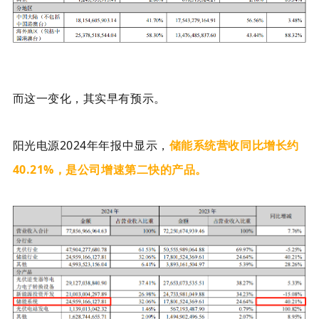
而这一变化，其实早有预示。
阳光电源
2024
年年报中显示，
储能系统营收同比增长约
40.21%
，是公司增速第二快的产品。