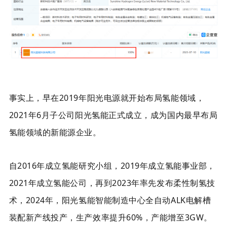
事实上，早在
2019
年阳光电源就开始布局氢能领域，
2021
年
6
月子公司阳光氢能正式成立，成为国内最早布局
氢能领域的新能源企业。
自
2016
年成立氢能研究小组，
2019
年成立氢能事业部，
2021
年成立氢能公司，再到
2023
年率先发布
柔性制氢技
术
，
2024
年，阳光氢能智能制造中心全自动
ALK
电解槽
装配新产线投产，生产效率提升
60%
，产能增至
3GW
。