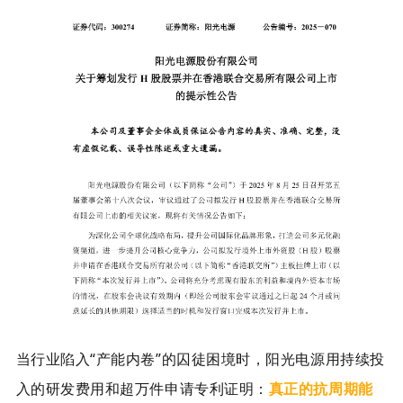
当行业陷入
“产能内卷”的囚徒困境时，阳光电源用持续投
入的研发费用和超万件
申请专利
证明：
真正的抗周期能