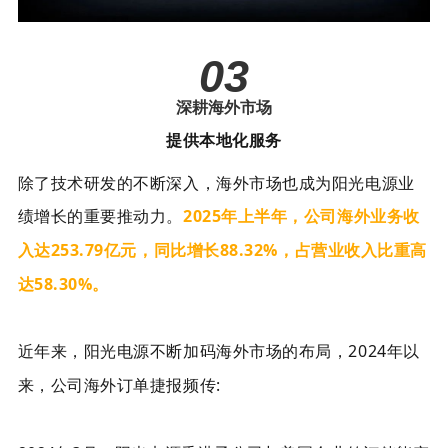
0
3
深耕海外市场
提供本地化服务
除了技术研发的不断深入，海外市场也成为阳光电源业
绩增长的重要推动力。
2025
年上半年，公司海外业务收
入达
253.79
亿元，同比增长
8
8.32%
，占营业收入比重高
达
58.30%
。
近年来，阳光电源不断加码海外市场的布局，
2024
年以
来，公司海外订单捷报频传
: