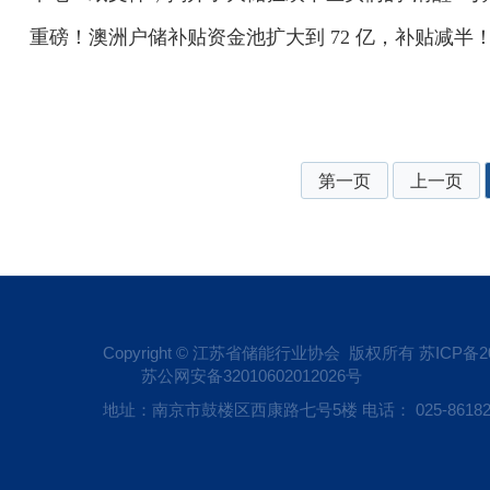
重磅！澳洲户储补贴资金池扩大到 72 亿，补贴减半！
第一页
上一页
Copyright © 江苏省储能行业协会 版权所有
苏ICP备20
苏公网安备32010602012026号
地址：南京市鼓楼区西康路七号5楼 电话： 025-86182809