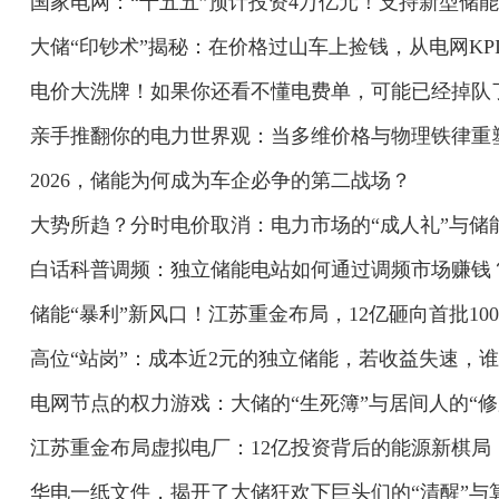
国家电网：“十五五”预计投资4万亿元！支持新型储
大储“印钞术”揭秘：在价格过山车上捡钱，从电网KP
电价大洗牌！如果你还看不懂电费单，可能已经掉队
亲手推翻你的电力世界观：当多维价格与物理铁律重
2026，储能为何成为车企必争的第二战场？
大势所趋？分时电价取消：电力市场的“成人礼”与储
白话科普调频：独立储能电站如何通过调频市场赚钱
储能“暴利”新风口！江苏重金布局，12亿砸向首批10
高位“站岗”：成本近2元的独立储能，若收益失速，
电网节点的权力游戏：大储的“生死簿”与居间人的“修
江苏重金布局虚拟电厂：12亿投资背后的能源新棋局
华电一纸文件，揭开了大储狂欢下巨头们的“清醒”与