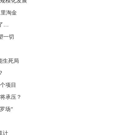
能规模化发展
I里淘金
了…
塑一切
1
能生死局
？
0个项目
谁将承压？
罗场”
算计