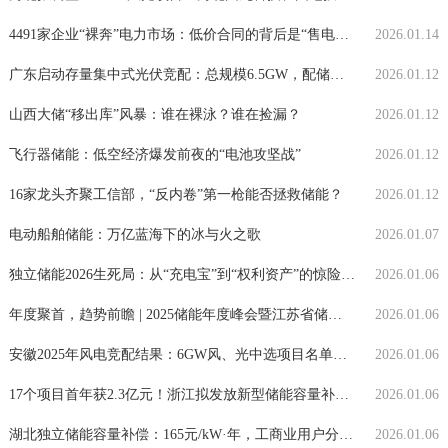
4491家企业“裸奔”电力市场：低价合同的背后是“售电跑路”危机？
2026.01.14
广东启动存量集中式光伏竞配：总规模6.5GW，配储最高可加10分
2026.01.12
山西大储“移出库”风暴：谁在裸泳？谁在捡漏？
2026.01.12
飞行器储能：低空经济爆发前夜的“电池攻坚战”
2026.01.12
16家龙头齐聚工信部，“反内卷”第一枪能否拯救储能？
2026.01.12
电动船舶储能：万亿蓝海下的冰与火之歌
2026.01.07
1
独立储能2026生死局：从“充电宝”到“权利资产”的惊险一跃
2026.01.06
年度聚首，趋势前瞻 | 2025储能年度峰会暨江苏省储能行业协会一届五次工作会议
2026.01.06
安徽2025年风电竞配结果：6GW风、光中选项目名单公布，中广核、华能、大唐规模居首！
2026.01.06
17个项目首年获2.3亿元！浙江拟发放新型储能容量补偿！
2026.01.06
湖北独立储能容量补偿：165元/kW·年，工商业用户分摊，电化学＜240次，压缩空气＜180次，当年容量电费回收20%
2026.01.06