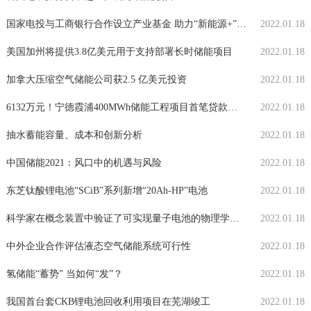
国家电投与工商银行合作设立产业基金 助力“新能源+”更高质量发展
2022.01.18
美国加州将提供3.8亿美元用于支持部署长时储能项目
2022.01.18
加拿大压缩空气储能公司获2.5 亿美元投资
2022.01.18
6132万元！宁德霞浦400MWh储能工程项目首笔贷款落地
2022.01.18
抽水蓄能容量、成本和创新分析
2022.01.18
中国储能2021：风口中的机遇与风险
2022.01.18
1
东芝钛酸锂电池“SCiB”系列新增“20Ah-HP”电池
2022.01.18
科学家在概念装置中验证了可实现量子电池的物理学原理
2022.01.18
中外企业合作评估液态空气储能系统可行性
2022.01.18
氢储能“蓄势” 当如何“发”？
2022.01.18
我国首台套CKB锂电池回收利用项目在芜湖竣工
2022.01.18