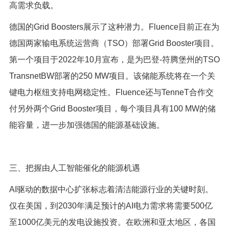
高需求负载。
德国的Grid Boosters展示了这种潜力。Fluence目前正在为
德国两家输电系统运营商（TSO）部署Grid Booster项目。
第一个项目于2022年10月宣布，是为巴登-符腾堡州的TSO
TransnetBW部署的250 MW项目。该储能系统将在一个关
键电力枢纽支持电网稳定性。Fluence还与TenneT合作交
付另外两个Grid Booster项目，每个项目具有100 MW的储
能容量，进一步加强德国的能源基础设施。
三、把握由人工智能催化的能源机遇
AI驱动的数据中心扩张标志着清洁能源行业的关键时刻。
仅在美国，到2030年满足预计的AI电力需求将需要500亿
至1000亿美元的发电设施投资。在欧洲和亚太地区，各国