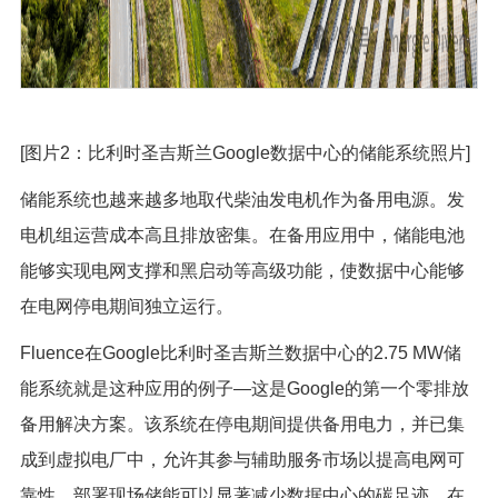
[图片2：比利时圣吉斯兰Google数据中心的储能系统照片]
储能系统也越来越多地取代柴油发电机作为备用电源。发
电机组运营成本高且排放密集。在备用应用中，储能电池
能够实现电网支撑和黑启动等高级功能，使数据中心能够
在电网停电期间独立运行。
Fluence在Google比利时圣吉斯兰数据中心的2.75 MW储
能系统就是这种应用的例子—这是Google的第一个零排放
备用解决方案。该系统在停电期间提供备用电力，并已集
成到虚拟电厂中，允许其参与辅助服务市场以提高电网可
靠性。部署现场储能可以显著减少数据中心的碳足迹，在