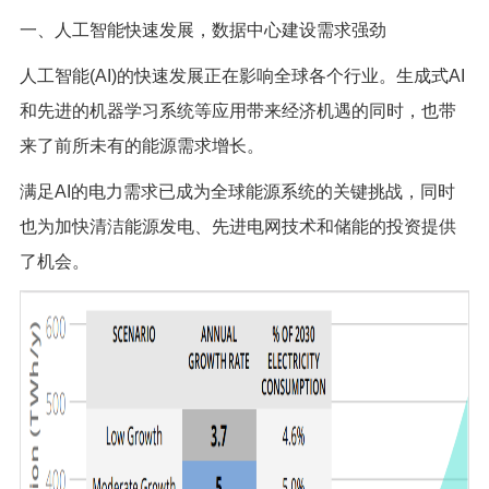
一、人工智能快速发展，数据中心建设需求强劲
人工智能(AI)的快速发展正在影响全球各个行业。生成式AI
和先进的机器学习系统等应用带来经济机遇的同时，也带
来了前所未有的能源需求增长。
满足AI的电力需求已成为全球能源系统的关键挑战，同时
也为加快清洁能源发电、先进电网技术和储能的投资提供
了机会。
1