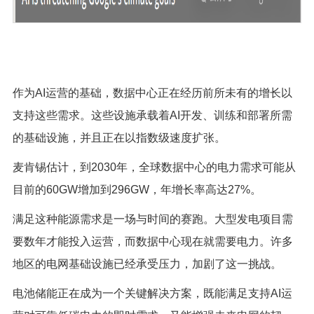
作为AI运营的基础，数据中心正在经历前所未有的增长以
支持这些需求。这些设施承载着AI开发、训练和部署所需
的基础设施，并且正在以指数级速度扩张。
麦肯锡估计，到2030年，全球数据中心的电力需求可能从
目前的60GW增加到296GW，年增长率高达27%。
满足这种能源需求是一场与时间的赛跑。大型发电项目需
要数年才能投入运营，而数据中心现在就需要电力。许多
地区的电网基础设施已经承受压力，加剧了这一挑战。
电池储能正在成为一个关键解决方案，既能满足支持AI运