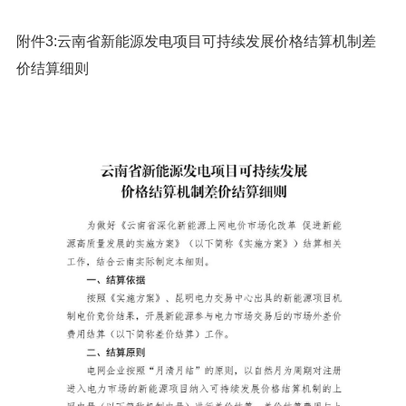
附件3:云南省新能源发电项目可持续发展价格结算机制差
价结算细则