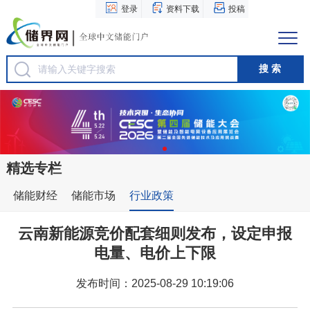
登录
资料下载
投稿
精选专栏
储能财经
储能市场
行业政策
云南新能源竞价配套细则发布，设定申报
电量、电价上下限
发布时间：2025-08-29 10:19:06