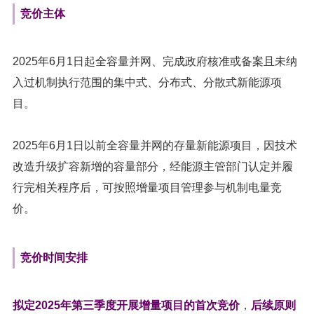
竞价主体
2025年6月1日起全容量并网、完成政府核准或备案且未纳
入过机制执行范围的集中式、分布式、分散式新能源项
目。
2025年6月1日以前全容量并网的存量新能源项目，因技术
改造升级扩容新增的容量部分，经能源主管部门认定并履
行完相关程序后，可按照增量项目管理参与机制电量竞
价。
竞价时间安排
拟定2025年第三季度开展增量项目的首次竞价
，
后续原则