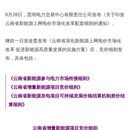
8月28日，
昆明电力交易中心有限责任公司发布《关于印发
云南省新能源上网电价市场化改革配套细则的通知》。
继前一日发改委发布
《云南省深化新能源上网电价市场化
改革 促进新能源高质量发展的实施方案》
后，竞价细则发
布，具体包括：
1
《云南省新能源参与电力市场衔接细则》
《云南省增量新能源项目竞价细则》
《云南省新能源发电项目可持续发展价格结算机制
差价结
算细则
》
云南省增量新能源项目竞价细则