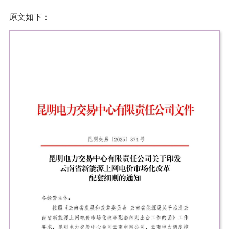
原文如下：