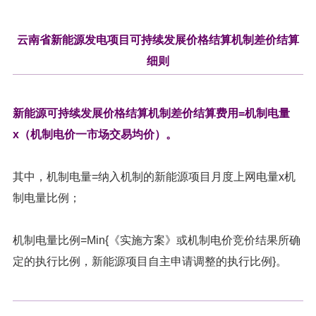
云南省新能源发电项目可持续发展价格结算机制差价结算
细则
新能源可持续发展价格结算机制差价结算费用=机制电量
x（机制电价一市场交易均价）。
其中，机制电量=纳入机制的新能源项目月度上网电量x机
制电量比例；
机制电量比例=Min{《实施方案》或机制电价竞价结果所确
定的执行比例，新能源项目自主申请调整的执行比例}。