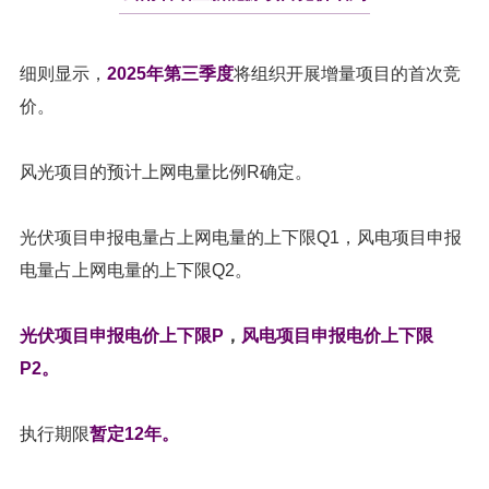
细则显示，
2025年第三季度
将组织开展增量项目的首次竞
价。
风光项目的预计上网电量比例R确定。
光伏项目申报电量占上网电量的上下限Q1，风电项目申报
电量占上网电量的上下限Q2。
光伏项目申报电价上下限P
，
风电项目申报电价上下限
P2。
执行期限
暂定12年。