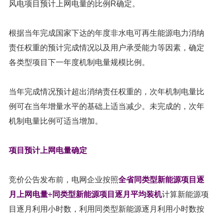
风电项目预计上网电量的比例R确定。
根据当年完成国家下达的年度非水电可再生能源电力消纳
责任权重的预计完成情况以及用户承受能力等因素，确定
各类型项目下一年度机制电量规模比例。
当年完成情况预计超出消纳责任权重的，次年机制电量比
例可在当年增量水平的基础上适当减少。未完成的，次年
机制电量比例可适当增加。
项目预计上网电量确定
竞价公告发布前，电网企业按照
全省同类型新能源项目逐
月上网电量÷同类型新能源项目逐月平均装机
计算新能源项
目逐月利用小时数，利用同类型新能源逐月利用小时数按