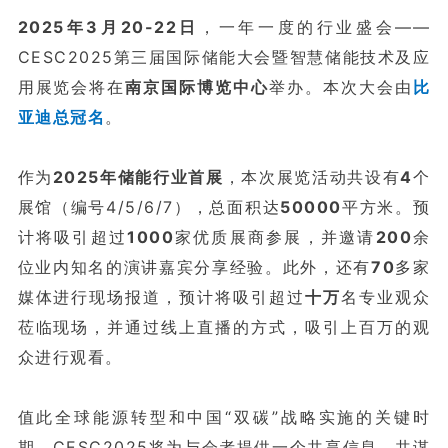
2025年3月20-22日
，一年一度的行业盛会——
CESC2025第三届国际储能大会暨智慧储能技术及应
用展览会将在
南京国际博览中心
举办。本次大会由
比
亚迪总冠名
。
作为
2025年储能行业首展
，
本次展览活动共设有
4
个
展馆（编号4/5/6/7），总面积达
50000
平方米。预
计将吸引超过
1000
家优质展商参展，并邀请
200
余
1
位业内知名的演讲嘉宾分享经验。此外，还有
70
多家
媒体进行现场报道，预计将吸引超过
十万
名专业观众
莅临现场，并通过线上直播的方式，吸引上百万的观
众进行观看。
值此全球能源转型和中国“双碳”战略实施的关键时
期，CESC2025将为与会者提供一个共享信息、共谋